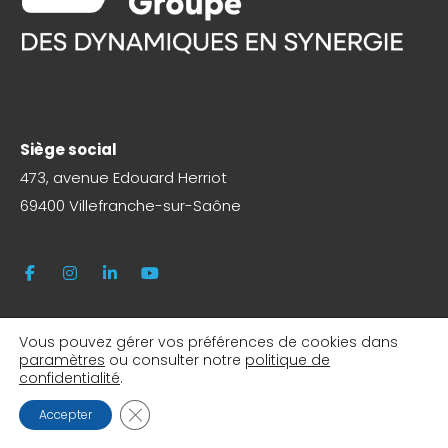
Siège social
473, avenue Edouard Herriot
69400 Villefranche-sur-Saône
Vous pouvez gérer vos préférences de cookies dans
paramètres
ou consulter notre
politique de
confidentialité
.
FERMER LA BANNIÈRE DES COOKIES GDPR
Accepter