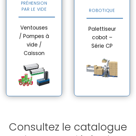
PRÉHENSION
PALETTISEUR
sans effort
COBOT – SÉRIE
PAR LE VIDE
ROBOTIQUE
des
CP
marchandises
Palettiseur
pour
Ventouses
Palettiseur
intelligent
manutention,
/ Pompes à
cobot –
pour
empilage et
vide /
Série CP
soulager les
tri
Caisson
tâches
automatisé
répétitives.
de
différentes
Voir le
dimensions
produit
de pièces.
Voir le
produit
Consultez le catalogue