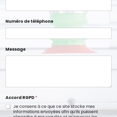
e
N
O
M
E
Numéro de téléphone
-
m
a
i
l
Message
Accord RGPD
*
Je consens à ce que ce site stocke mes
informations envoyées afin qu’ils puissent
répondre à ma requête et m'envoyer les