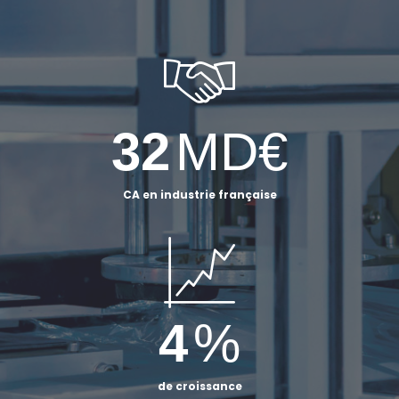
32
MD€
CA en industrie française
4
%
de croissance