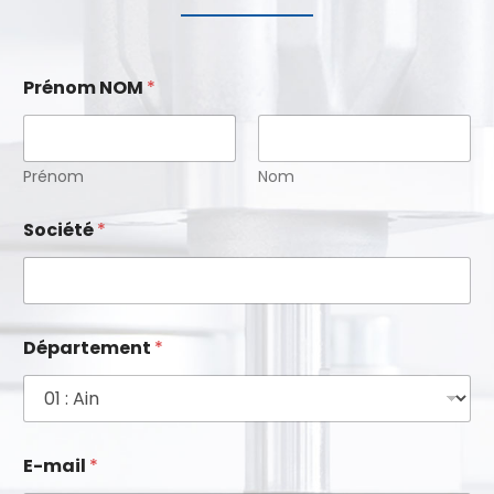
Prénom NOM
*
Prénom
Nom
Société
*
t
Département
*
é
l
é
p
h
o
E-mail
*
n