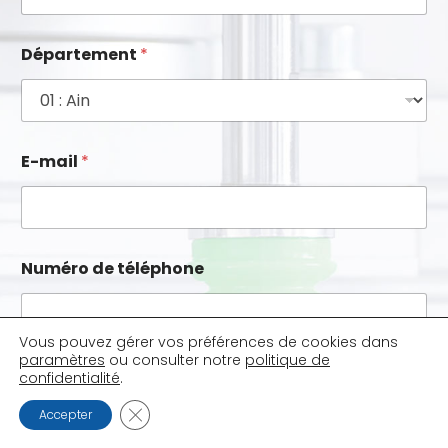
Département
*
E-mail
*
Numéro de téléphone
Vous pouvez gérer vos préférences de cookies dans
paramètres
ou consulter notre
politique de
Message
confidentialité
.
FERMER LA BANNIÈRE DES COOKIES GDPR
Accepter