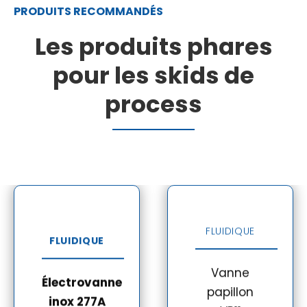
PRODUITS RECOMMANDÉS
Les
produits phares
pour les skids de
process
VANNE
PAPILLON VP11
Polyvalente,
ÉLECTROVANN
E INOX 277A
robuste et
facile
FLUIDIQUE
Fonctionne
FLUIDIQUE
d’entretien,
sans
elle est
différence de
Vanne
idéale pour
Électrovanne
pression pour
papillon
les gros
inox 277A
une