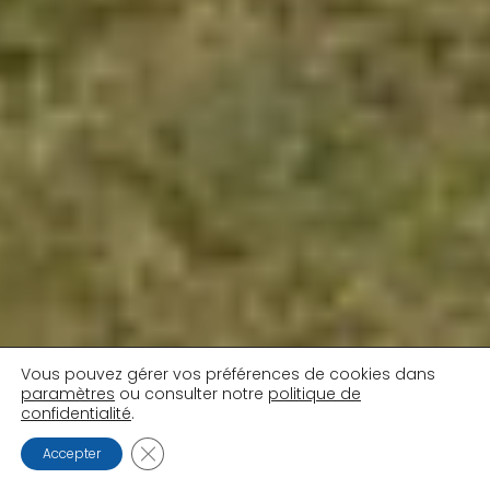
Vous pouvez gérer vos préférences de cookies dans
paramètres
ou consulter notre
politique de
confidentialité
.
FERMER LA BANNIÈRE DES COOKIES GDPR
Accepter