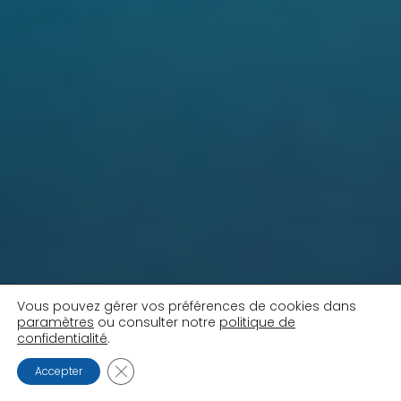
Vous pouvez gérer vos préférences de cookies dans
paramètres
ou consulter notre
politique de
confidentialité
.
FERMER LA BANNIÈRE DES COOKIES GDPR
Accepter